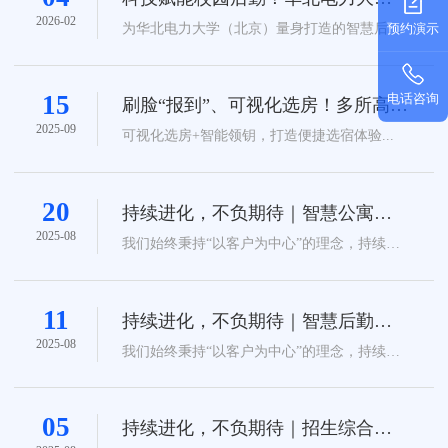
公寓管理迈入智慧新时代
2026-02
为华北电力大学（北京）量身打造的智慧后勤
预约演示
数据中台
数据驾驶舱
其他
平台公寓管理系统完成全面升级！...
统一身份认证
统一信息门户
工会提案管理系统
智能钥匙柜管理系统
公司快讯
15
电话咨询
刷脸“报到”、可视化选房！多所高校
迎新添“智慧”，科技护航新生入学！
2025-09
可视化选房+智能领钥，打造便捷选宿体验...
服务支持
20
持续进化，不负期待｜智慧公寓产
关于我们
品V2.0.2版本升级速递
2025-08
我们始终秉持“以客户为中心”的理念，持续优
化产品功能、加固系统安全、提升使用体
验。...
010-61199380
11
持续进化，不负期待｜智慧后勤报
修产品V2.4.1版本升级速递
2025-08
我们始终秉持“以客户为中心”的理念，持续优
化产品功能、加固系统安全、提升使用体验。
现向您同步V2.4.1版本（发布于7月24日）的核
心升级内容，让您清晰掌握产品迭代进展，助
力业务高效开展。...
05
持续进化，不负期待｜招生综合管