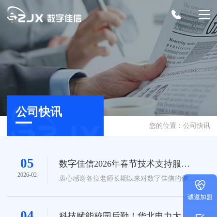
首页
产品服务
招生迎新
公司快讯
您的位置：
公司快讯
招生综合服务平台
招生云服务
校园服务
招生数字化推广
特殊考试管理系统
报修管理系统
公寓管理系统
教学科研
05
数字佳信2026年春节技术支持服务
工作安排通知
迎新综合服务平台
2026-02
餐饮管理系统
巡检管理系统
衷心感谢各位老师长期以来对数字佳信的信赖
科研管理服务平台
教务综合管理系统
学生工作
与支持！...
诚邀加盟
人事管理系统
更多>>
出国留学管理平台
来华留学生教学管理系统
就业综合服务平台
学生综合服务平台
支撑平台
04
科技赋能校园后勤！华北电力大学