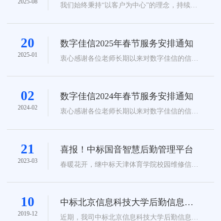
理系统产品V3.1.0版本升级速递
2025-08
我们始终秉持“以客户为中心”的理念，持续优
化产品功能、加固系统安全、提升使用体验。
数字佳信公众号
数字佳信视频号
云高招新媒体矩阵
现向您同步V3.1.0版本（发布于7月24日）的核
心升级内容，让您清晰掌握产品迭代进展，助
力业务高效开展。...
20
数字佳信2025年春节服务安排通知
2025-01
衷心感谢各位老师长期以来对数字佳信的信赖
与支持！...
02
数字佳信2024年春节服务安排通知
2024-02
衷心感谢各位老师长期以来对数字佳信的信赖
与支持！...
21
喜报！中标国音智慧后勤管理平台
2023-03
春暖花开，继中标天津体育学院校园维修信息
系统后，市场部再传捷报，北京数字佳信技术
有限公司成功中标中国音乐学院“智慧后勤综合
管理平台系统建设”项目，中标金额149万元
（纯软件，自研产品）。...
10
中标北京信息科技大学后勤信息管
理系统
2019-12
近期，我司中标北京信息科技大学后勤信息管