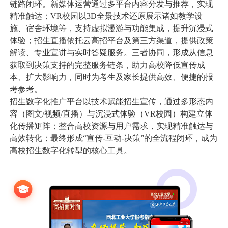
链路闭环。新媒体运营通过多平台内容分发与推荐，实现
精准触达；VR校园以3D全景技术还原展示诸如教学设
数据中台
数据驾驶舱
其他
施、宿舍环境等，支持虚拟漫游与功能集成，提升沉浸式
体验；招生直播依托云高招平台及第三方渠道，提供政策
统一身份认证
统一信息门户
工会提案管理系统
智能钥匙柜管理系
公司快讯
解读、专业宣讲与实时答疑服务。三者协同，形成从信息
获取到决策支持的完整服务链条，助力高校降低宣传成
本、扩大影响力，同时为考生及家长提供高效、便捷的报
服务支持
考参考。
招生数字化推广平台以技术赋能招生宣传，通过多形态内
容（图文/视频/直播）与沉浸式体验（VR校园）构建立体
关于我们
化传播矩阵；整合高校资源与用户需求，实现精准触达与
高效转化；最终形成“宣传-互动-决策”的全流程闭环，成为
高校招生数字化转型的核心工具。
010-61199380