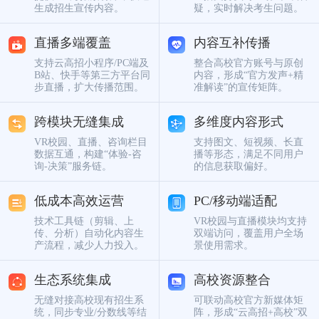
生成招生宣传内容。
疑，实时解决考生问题。
直播多端覆盖
内容互补传播
支持云高招小程序/PC端及
整合高校官方账号与原创
B站、快手等第三方平台同
内容，形成“官方发声+精
步直播，扩大传播范围。
准解读”的宣传矩阵。
跨模块无缝集成
多维度内容形式
VR校园、直播、咨询栏目
支持图文、短视频、长直
数据互通，构建“体验-咨
播等形态，满足不同用户
询-决策”服务链。
的信息获取偏好。
低成本高效运营
PC/移动端适配
技术工具链（剪辑、上
VR校园与直播模块均支持
传、分析）自动化内容生
双端访问，覆盖用户全场
产流程，减少人力投入。
景使用需求。
生态系统集成
高校资源整合
无缝对接高校现有招生系
可联动高校官方新媒体矩
统，同步专业/分数线等结
阵，形成“云高招+高校”双