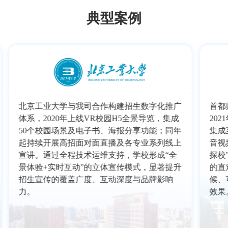
典型案例
北京工业大学与我司合作构建招生数字化推广
首都
体系，2020年上线VR校园H5全景导览，集成
20
50个校园场景及电子书、海报分享功能；同年
集成
起持续开展高招面对面直播及各专业系列线上
音视
宣讲。通过全程技术运维支持，学校形成“全
探校
景体验+实时互动”的立体宣传模式，显著提升
的直
招生宣传的覆盖广度、互动深度与品牌影响
候、
力。
效果