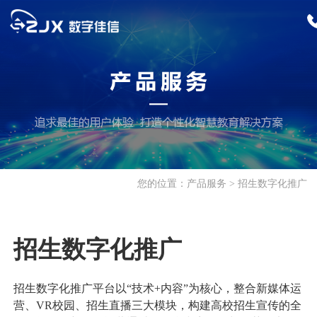
首页
产品服务
招生迎新
您的位置：
产品服务
招生数字化推广
招生综合服务平台
招生云服务
校园服务
招生数字化推广
特殊考试管理系统
报修管理系统
公寓管理系统
教学科研
招生数字化推广
迎新综合服务平台
餐饮管理系统
巡检管理系统
科研管理服务平台
教务综合管理系统
学生工作
招生数字化推广平台以“技术+内容”为核心，整合新媒体运
人事管理系统
更多>>
出国留学管理平台
来华留学生教学管
就业综合服务平台
学生综合服务平台
营、VR校园、招生直播三大模块，构建高校招生宣传的全
支撑平台