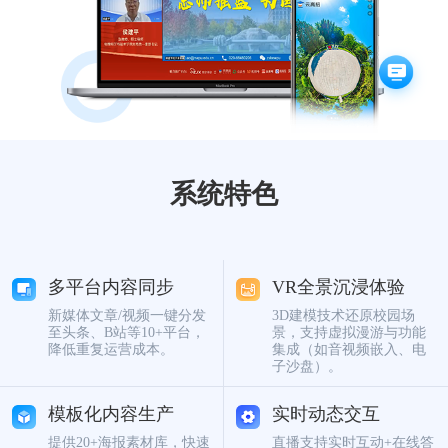
数字佳信公众号
数字佳信视频号
云高招新
系统特色
多平台内容同步
VR全景沉浸体验
新媒体文章/视频一键分发
3D建模技术还原校园场
至头条、B站等10+平台，
景，支持虚拟漫游与功能
降低重复运营成本。
集成（如音视频嵌入、电
子沙盘）。
模板化内容生产
实时动态交互
提供20+海报素材库，快速
直播支持实时互动+在线答