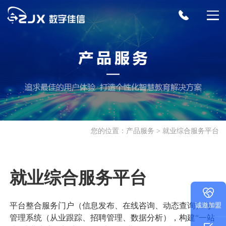
首页
产品服务
招生迎新
您的位置：
产品服务
就业综合服务平台
招生综合服务平台
招生云服务
校园服务
招生数字化推广
特殊考试管理系统
报修管理系统
公寓管理系统
教学科研
就业综合服务平台
迎新综合服务平台
餐饮管理系统
巡检管理系统
科研管理服务平台
教务综合管理系统
学生工作
平台整合服务门户（信息发布、在线咨询、动态查询）与
诚邀加盟
人事管理系统
更多>>
出国留学管理平台
来华留学生教学管理系统
就业综合服务平台
学生综合服务平台
管理系统（从业跟踪、招聘管理、数据分析），构建“一站
支撑平台