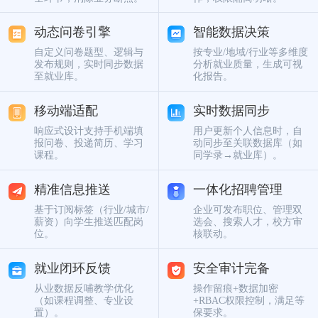
动态问卷引擎
智能数据决策
自定义问卷题型、逻辑与
按专业/地域/行业等多维度
发布规则，实时同步数据
分析就业质量，生成可视
至就业库。
化报告。
移动端适配
实时数据同步
响应式设计支持手机端填
用户更新个人信息时，自
报问卷、投递简历、学习
动同步至关联数据库（如
课程。
同学录→就业库）。
精准信息推送
一体化招聘管理
基于订阅标签（行业/城市/
企业可发布职位、管理双
薪资）向学生推送匹配岗
选会、搜索人才，校方审
位。
核联动。
就业闭环反馈
安全审计完备
从业数据反哺教学优化
操作留痕+数据加密
（如课程调整、专业设
+RBAC权限控制，满足等
置）。
保要求。