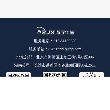
服务电话：010-61199380
服务邮箱：878565997@qq.com
北京总部：北京市海淀区上地三街9号C座906
湖南公司：长沙市岳麓区麓谷雅阁国际A栋2611
数字佳信公众号
数字佳信视频号
云高招新媒体矩阵