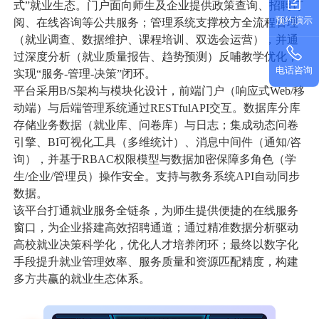
式”就业生态。门户面向师生及企业提供政策查询、招聘订
预约演示
阅、在线咨询等公共服务；管理系统支撑校方全流程管理
数据中台
数据驾驶舱
其他
（就业调查、数据维护、课程培训、双选会运营），并通
过深度分析（就业质量报告、趋势预测）反哺教学优化，
统一身份认证
统一信息门户
工会提案管理系统
智能钥匙柜管理系统
公司快讯
电话咨询
实现“服务-管理-决策”闭环。
平台采用B/S架构与模块化设计，前端门户（响应式Web/移
动端）与后端管理系统通过RESTfulAPI交互。数据库分库
服务支持
存储业务数据（就业库、问卷库）与日志；集成动态问卷
引擎、BI可视化工具（多维统计）、消息中间件（通知/咨
询），并基于RBAC权限模型与数据加密保障多角色（学
关于我们
生/企业/管理员）操作安全。支持与教务系统API自动同步
数据。
该平台打通就业服务全链条，为师生提供便捷的在线服务
010-61199380
窗口，为企业搭建高效招聘通道；通过精准数据分析驱动
高校就业决策科学化，优化人才培养闭环；最终以数字化
手段提升就业管理效率、服务质量和资源匹配精度，构建
多方共赢的就业生态体系。