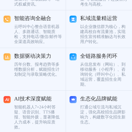
式权威资讯。
考生与高校。
智能咨询全融合
私域流量精运营
云呼叫中心整合语音机器
以企业微信群为核心，构
人、多路通话、智能质
建高校自有流量池，实现
检，支持电话/微信/邮件等
招生宣传精准触达与长效
全渠道高效响应。
用户转化。
数据驱动决策力
全链路服务闭环
历年分数、报考趋势等多
从信息发布（网站）、到
维数据分析，赋能招生计
移动服务（小程序）、咨
划制定与录取策略优化。
询转化（呼叫中心）、私
域运营，覆盖招生全周
期。
AI技术深度赋能
生态化品牌赋能
智能机器人7×24小时答
打通公域引流与私域沉
疑、语音识别、TTS播
淀，强化高校招生品牌影
报、智能外拨，显著降低
响力，构建数字化招生新
人力成本，提升响应质
生态。
效。