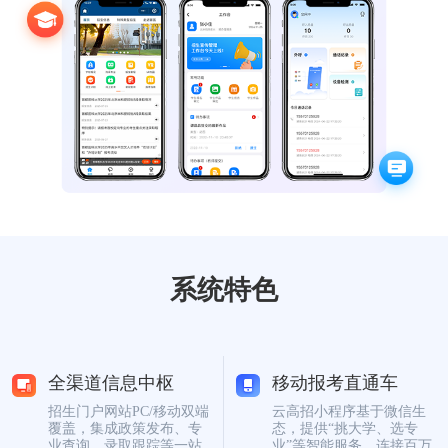
数字佳信公众号
数字佳信视频号
云高招新
系统特色
全渠道信息中枢
移动报考直通车
招生门户网站PC/移动双端
云高招小程序基于微信生
覆盖，集成政策发布、专
态，提供“挑大学、选专
业查询、录取跟踪等一站
业”等智能服务，连接百万