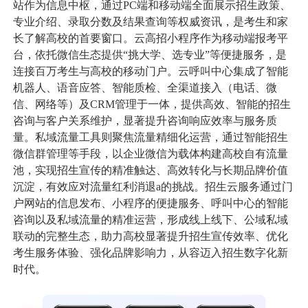
站作为信息中枢，通过PC端和移动端全面展示招生政策、
专业介绍、录取分数及结果查询等权威资讯，是考生和家
数据中台
数据驾驶舱
其他
长了解高校的首要窗口。云高招小程序作为移动端报考平
台，依托微信生态提供“挑大学、选专业”等便捷服务，是
统一身份认证
统一信息门户
工会提案管理系统
智能钥匙柜管理系
公司快讯
连接百万考生与高校的移动门户。云呼叫中心集成了智能
机器人、语音应答、智能质检、全渠道接入（电话、微
信、网络等）及CRM管理于一体，提供高效、智能的招生
服务支持
咨询与客户关系维护，显著提升咨询响应效率与服务质
量。私域流量工具则聚焦流量精细化运营，通过智能招生
微信群管理等手段，以企业微信为载体构建高校自有流量
关于我们
池，实现招生宣传的精准触达、高效转化与长期品牌价值
沉淀，有效应对流量红利消退a的挑战。招生云服务通过门
户网站的信息发布、小程序的便捷服务、呼叫中心的智能
010-61199380
咨询以及私域流量的精准运营，形成线上线下、公域私域
联动的完整生态，助力高校显著提升招生宣传效率、优化
考生服务体验、强化品牌影响力，从容迈入招生数字化新
时代。