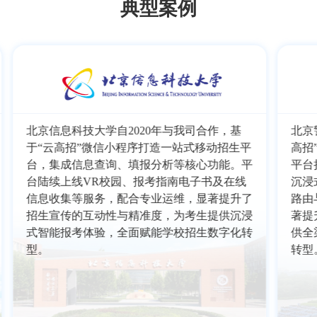
典型案例
北京信息科技大学自2020年与我司合作，基
北京
于“云高招”微信小程序打造一站式移动招生平
高招
台，集成信息查询、填报分析等核心功能。平
平台
台陆续上线VR校园、报考指南电子书及在线
沉浸
信息收集等服务，配合专业运维，显著提升了
路由
招生宣传的互动性与精准度，为考生提供沉浸
著提
式智能报考体验，全面赋能学校招生数字化转
供全
型。
转型