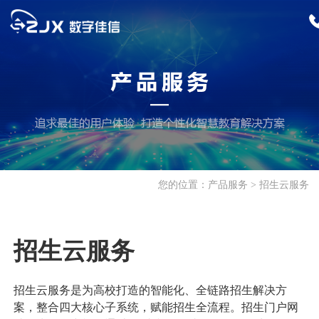
首页
产品服务
招生迎新
您的位置：
产品服务
招生云服务
招生综合服务平台
招生云服务
校园服务
招生数字化推广
特殊考试管理系统
报修管理系统
公寓管理系统
教学科研
招生云服务
迎新综合服务平台
餐饮管理系统
巡检管理系统
科研管理服务平台
教务综合管理系统
学生工作
招生云服务是为高校打造的智能化、全链路招生解决方
人事管理系统
更多>>
出国留学管理平台
来华留学生教学管
就业综合服务平台
学生综合服务平台
案，整合四大核心子系统，赋能招生全流程。招生门户网
支撑平台