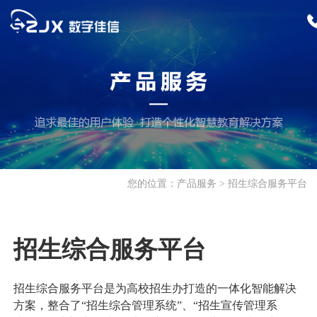
首页
产品服务
招生迎新
您的位置：
产品服务
招生综合服务平台
招生综合服务平台
招生云服务
校园服务
招生数字化推广
特殊考试管理系统
报修管理系统
公寓管理系统
教学科研
招生综合服务平台
迎新综合服务平台
餐饮管理系统
巡检管理系统
科研管理服务平台
教务综合管理系统
学生工作
招生综合服务平台是为高校招生办打造的一体化智能解决
人事管理系统
更多>>
出国留学管理平台
来华留学生教学管
就业综合服务平台
学生综合服务平台
方案，整合了“招生综合管理系统”、“招生宣传管理系
支撑平台