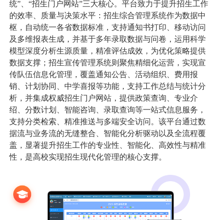
统”、“招生门户网站”三大核心。平台致力于提升招生工作
的效率、质量与决策水平：招生综合管理系统作为数据中
数据中台
数据驾驶舱
其他
枢，自动统一各省数据标准，支持通知书打印、移动访问
及多维报表生成，并基于多年录取数据与问卷，运用科学
统一身份认证
统一信息门户
工会提案管理系统
智能钥匙柜管理系
公司快讯
模型深度分析生源质量，精准评估成效，为优化策略提供
数据支撑；招生宣传管理系统则聚焦精细化运营，实现宣
传队伍信息化管理，覆盖通知公告、活动组织、费用报
服务支持
销、计划协同、中学喜报等功能，支持工作总结与统计分
析，并集成权威招生门户网站，提供政策查询、专业介
绍、分数计划、智能咨询、录取查询等一站式信息服务，
关于我们
支持分类检索、精准推送与多端安全访问。该平台通过数
据流与业务流的无缝整合、智能化分析驱动以及全流程覆
盖，显著提升招生工作的专业性、智能化、高效性与精准
010-61199380
性，是高校实现招生现代化管理的核心支撑。