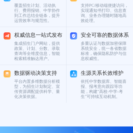
覆盖招生计划、活动执
支持PC/移动端便捷访问，
行、费用报销、中学协作
实现通知书打印、信息查
到工作总结全链条，提升
询、业务办理随时随地高
运营效率与规范性。
效处理。
权威信息一站式发布
安全可靠的数据体系
集成招生门户网站，提供
多重认证与数据加密保障
政策、计划、分数、录取
系统安全，统一各省数据
查询等全维度信息，智能
标准，确保隐私防护与信
检索精准触达用户。
息权威性。
数据驱动决策支持
生源关系长效维护
平台内置多维数据分析模
依托中学数据库、智能喜
型，为招生计划制定、宣
报、报考意向跟踪等功
传资源调配提供科学、量
能，构建“高校‑中学‑考
化决策依据。
生”可持续互动机制。