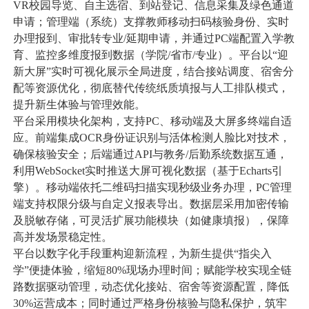
VR校园导览、自主选宿、到站登记、信息采集及绿色通道
申请；管理端（系统）支撑教师移动扫码核验身份、实时
数据中台
数据驾驶舱
其他
办理报到、审批转专业/延期申请，并通过PC端配置入学教
育、监控多维度报到数据（学院/省市/专业）。平台以“迎
统一身份认证
统一信息门户
工会提案管理系统
智能钥匙柜管理系
公司快讯
新大屏”实时可视化展示全局进度，结合接站调度、宿舍分
配等资源优化，彻底替代传统纸质填报与人工排队模式，
提升新生体验与管理效能。
服务支持
平台采用模块化架构，支持PC、移动端及大屏多终端自适
应。前端集成OCR身份证识别与活体检测人脸比对技术，
确保核验安全；后端通过API与教务/后勤系统数据互通，
关于我们
利用WebSocket实时推送大屏可视化数据（基于Echarts引
擎）。移动端依托二维码扫描实现秒级业务办理，PC管理
端支持权限分级与自定义报表导出。数据层采用加密传输
010-61199380
及脱敏存储，可灵活扩展功能模块（如健康填报），保障
高并发场景稳定性。
平台以数字化手段重构迎新流程，为新生提供“指尖入
学”便捷体验，缩短80%现场办理时间；赋能学校实现全链
路数据驱动管理，动态优化接站、宿舍等资源配置，降低
30%运营成本；同时通过严格身份核验与隐私保护，筑牢