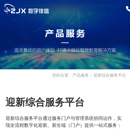
首页
产品服务
招生迎新
您的位置：
产品服务
迎新综合服务平台
招生综合服务平台
招生云服务
校园服务
招生数字化推广
特殊考试管理系统
报修管理系统
公寓管理系统
教学科研
迎新综合服务平台
迎新综合服务平台
餐饮管理系统
巡检管理系统
科研管理服务平台
教务综合管理系统
学生工作
迎新综合服务平台通过服务门户与管理系统协同运作，实
人事管理系统
更多>>
出国留学管理平台
来华留学生教学管
就业综合服务平台
学生综合服务平台
现全流程数字化迎新。新生端（门户）提供一站式服务：
支撑平台