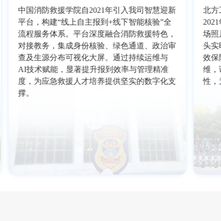
中国消防救援学院自2021年引入我司智慧迎新
北方
平台，构建“线上自主报到+线下智能核验”全
20
流程服务体系。平台深度融合消防救援特色，
场照
对接教务，集成身份核验、绿色通道、政治审
头实
查及生源分布可视化大屏。通过持续运维与
效保
AI技术赋能，显著提升报到效率与管理精准
维，
度，为应急救援人才培养提供坚实的数字化支
性，
撑。