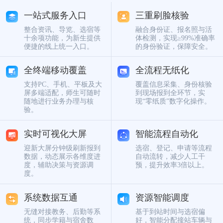
一站式服务入口
三重刷脸核验
整合资讯、导览、选宿等
融合身份证、报名照与活
十余项功能，为新生提供
体检测，实现≥99%准确率
便捷的线上统一入口。
的身份验证，保障安全。
全终端移动覆盖
全流程无纸化
支持PC、手机、平板及大
覆盖信息采集、身份核验
屏多端适配，师生可随时
到现场报到全环节，实
随地进行业务办理与核
现“零纸质”数字化操作。
验。
实时可视化大屏
智能流程自动化
迎新大屏分钟级刷新报到
选宿、登记、申请等流程
数据，动态展示各维度进
自动流转，减少人工干
度，辅助决策与资源调
预，提升效率3倍以上。
度。
系统数据互通
资源智能调度
无缝对接教务、后勤等系
基于到站时间与选宿偏
统，同步学籍与宿舍数
好，智能分配接站车辆与