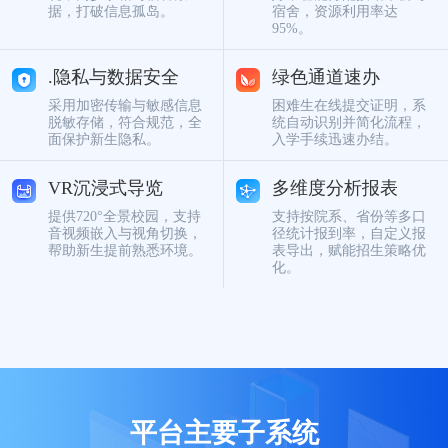
据，打破信息孤岛。
宿舍，资源利用率达
95%。
.隐私与数据安全
绿色通道速办
采用加密传输与敏感信息
困难生在线提交证明，系
脱敏存储，符合规范，全
统自动识别并简化流程，
面保护新生隐私。
入学手续迅速办结。
VR沉浸式导览
多维度分析报表
提供720°全景校园，支持
支持按院系、省份等多口
音视频嵌入与视角切换，
径统计报到率，自定义报
帮助新生提前熟悉环境。
表导出，赋能招生策略优
化。
平台主要子系统