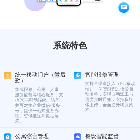
数字佳信公众号
数字佳信视频号
云高招新
系统特色
统一移动门户（微后
智能报修管理
勤）
支持全渠道接入（PC/移动
端），AI智能识别语音自
集成报修、公寓、人事、
动填单，实现自动派工与
服务监督等核心服务，支
进度实时通知，支持多媒
持PC与移动端统一访问，
体上传，全面提升响应效
并可对接企业微信/服务
率。
号，提供一站式业务办
理、资讯推送与数据展
示。
公寓综合管理
餐饮智能监管