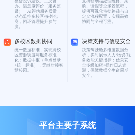
整合投诉建议、二次督
支持移动端处理维修、采
办、满意度评价（服务监
购、请假等全场景流程，
督），AI评估服务质量，
提供可视化审批路径与自
动态监控多校区/多外包
定义流程配置，实现高效
商，闭环管理提升参与
协同与全程可溯。
度。
多校区数据协同
决策支持与信息安全
统一数据标准，实现跨校
决策驾驶舱多维度数据分
区资源调度与服务标准
析，实时展示人力/物资/服
化；数据中枢（单点登录
务效能关键指标；信息安
+统一标准），无缝对接智
全多级加密+操作日志追
慧校园。
溯，保障数据全生命周期
安全。
平台主要子系统