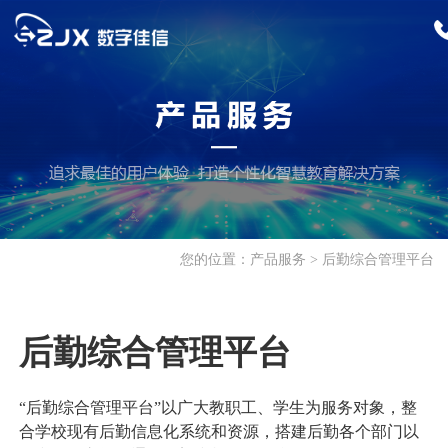
首页
产品服务
招生迎新
您的位置：
产品服务
后勤综合管理平台
招生综合服务平台
招生云服务
校园服务
招生数字化推广
特殊考试管理系统
报修管理系统
公寓管理系统
教学科研
后勤综合管理平台
迎新综合服务平台
餐饮管理系统
巡检管理系统
科研管理服务平台
教务综合管理系统
学生工作
“后勤综合管理平台”以广大教职工、学生为服务对象，整
人事管理系统
更多>>
出国留学管理平台
来华留学生教学管
就业综合服务平台
学生综合服务平台
合学校现有后勤信息化系统和资源，搭建后勤各个部门以
支撑平台