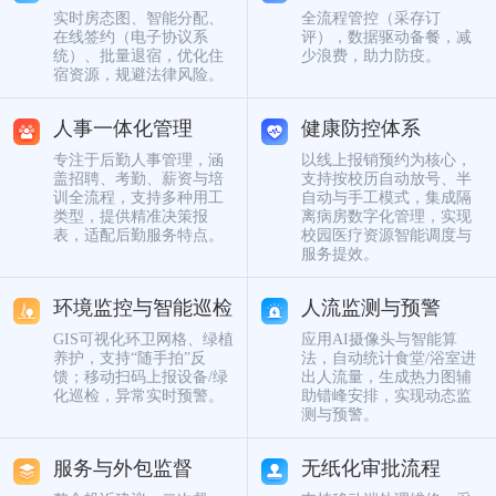
实时房态图、智能分配、
全流程管控（采存订
在线签约（电子协议系
评），数据驱动备餐，减
统）、批量退宿，优化住
少浪费，助力防疫。
宿资源，规避法律风险。
人事一体化管理
健康防控体系
专注于后勤人事管理，涵
以线上报销预约为核心，
盖招聘、考勤、薪资与培
支持按校历自动放号、半
训全流程，支持多种用工
自动与手工模式，集成隔
类型，提供精准决策报
离病房数字化管理，实现
表，适配后勤服务特点。
校园医疗资源智能调度与
服务提效。
环境监控与智能巡检
人流监测与预警
GIS可视化环卫网格、绿植
应用AI摄像头与智能算
养护，支持“随手拍”反
法，自动统计食堂/浴室进
馈；移动扫码上报设备/绿
出人流量，生成热力图辅
化巡检，异常实时预警。
助错峰安排，实现动态监
测与预警。
服务与外包监督
无纸化审批流程